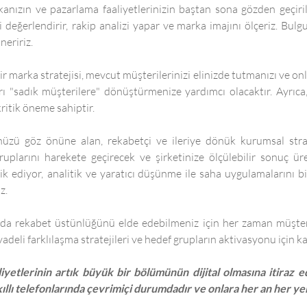
anızın ve pazarlama faaliyetlerinizin baştan sona gözden geçiril
zi değerlendirir, rakip analizi yapar ve marka imajını ölçeriz. Bul
neririz.
bir marka stratejisi, mevcut müşterilerinizi elinizde tutmanızı ve 
arı "sadık müşterilere" dönüştürmenize yardımcı olacaktır. Ayrıc
kritik öneme sahiptir.
zü göz önüne alan, rekabetçi ve ileriye dönük kurumsal stratejil
ruplarını harekete geçirecek ve şirketinize ölçülebilir sonuç ür
lik ediyor, analitik ve yaratıcı düşünme ile saha uygulamalarını
z.
 rekabet üstünlüğünü elde edebilmeniz için her zaman müşteriler
deli farklılaşma stratejileri ve hedef grupların aktivasyonu için ka
liyetlerinin artık büyük bir bölümünün dijital olmasına itiraz
llı telefonlarında çevrimiçi durumdadır ve onlara her an her yer