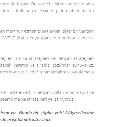
mesi ile başlar. Bu süreçte, şirket ve pazarlama
gularımızı kullanarak, eksikleri gidermek ve marka
onları memnun etmenizi sağlarken, diğer bir yandan
a, IWT Dijital Medya Ajansı'nın periyodik olarak
er, marka stratejileri ve iletişim stratejileri
etecek yaratıcı ve sıradışı çözümler sunuyoruz.
 birleştiriyoruz. Hedef tanımlamaktan uygulamaya
inizle en etkin iletişim yollarını bulmayı size
psamlı marka stratejileri geliştiriyoruz.
 edemeyiz. Bunda hiç şüphe yok! Müşterileriniz
de erişebilmek istersiniz.