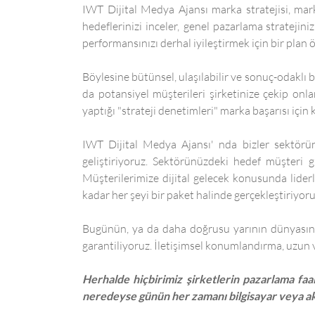
IWT Dijital Medya Ajansı marka stratejisi, mark
hedeflerinizi inceler, genel pazarlama stratejini
performansınızı derhal iyileştirmek için bir plan ö
Böylesine bütünsel, ulaşılabilir ve sonuç-odaklı 
da potansiyel müşterileri şirketinize çekip onl
yaptığı "strateji denetimleri" marka başarısı için 
IWT Dijital Medya Ajansı' nda bizler sektörünü
geliştiriyoruz. Sektörünüzdeki hedef müşteri g
Müşterilerimize dijital gelecek konusunda lider
kadar her şeyi bir paket halinde gerçekleştiriyoru
Bugünün, ya da daha doğrusu yarının dünyasında
garantiliyoruz. İletişimsel konumlandırma, uzun va
Herhalde hiçbirimiz şirketlerin pazarlama faa
neredeyse günün her zamanı bilgisayar veya akı