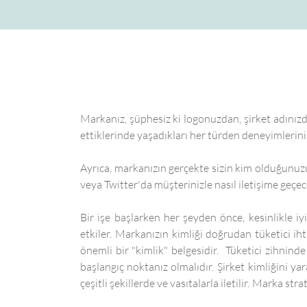
Markanız, şüphesiz ki logonuzdan, şirket adınızd
ettiklerinde yaşadıkları her türden deneyimlerini
Ayrıca, markanızın gerçekte sizin kim olduğunuzu
veya Twitter'da müşterinizle nasıl iletişime geç
Bir işe başlarken her şeyden önce, kesinlikle iy
etkiler. Markanızın kimliği doğrudan tüketici iht
önemli bir "kimlik" belgesidir. Tüketici zihnind
başlangıç noktanız olmalıdır. Şirket kimliğini ya
çeşitli şekillerde ve vasıtalarla iletilir. Marka st