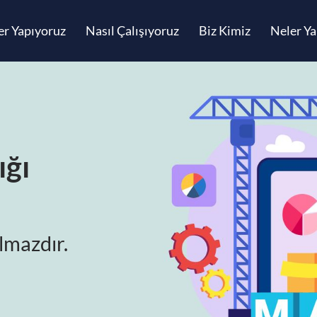
er Yapıyoruz
Nasıl Çalışıyoruz
Biz Kimiz
Neler Ya
ığı
lmazdır.