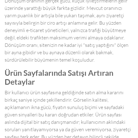
Dönüşüm oranının gerçek gücü, küçük iyileştirmelerin gelir
üzerinde yarattığı büyük farkta gizlidir. Mevcut oranınızı
yarım puanlık bir artışla bile yukarı taşımak, aynı ziyaretçi
sayısıyla belirgin bir ciro artışı anlamına gelir. Bu yüzden
deneyimli e-ticaret yöneticileri, yalnızca trafiği büyütmeye
değil, eldeki trafikten maksimum verimi almaya odaklanır.
Dönüşüm oranı, sitenizin ne kadar iyi "satış yaptığını" ölçen
bir ayna gibidir ve bu aynaya düzenli olarak bakmak,
sürdürülebilir büyümenin temel koşuludur.
Ürün Sayfalarında Satışı Artıran
Detaylar
Bir kullanıcı ürün sayfasına geldiğinde satın alma kararını
birkaç saniye içinde şekillendirir. Görselin kalitesi,
açıklamanın ikna gücü, fiyatın sunuluş biçimi ve sayfadaki
güven sinyalleri bu kararı doğrudan etkiler. Ürün sayfası
aslında dijital bir satış danışmanıdır; kullanıcının aklındaki
soruları yanıtlayamıyorsa ya da güven veremiyorsa, ziyaretçi
sayfayı terk eder. Bu yüzden her detayın bilinçli şekilde