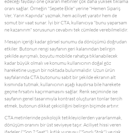
edeceği faydayı öne çıkaran metinler çok daha yüksek tıklama
oranı sağlar. Örneğin "Sepete Ekle" yerine "Hemen Sipariş
Ver, Yarın Kapında" yazmak, hem aciliyet yaratır hem de
somut bir vaat sunar. İyi bir CTA, kullanıcıya "bunu yaparsam
ne kazanırım" sorusunun cevabını tek cümlede verebilmelidir.
Mesajın içeriği kadar görsel sunumu da dönüşümü doğrudan
etkiler. Butonun rengi sayfanın geri kalanından belirgin
şekilde ayrışmalı, boyutu mobilde rahatça tıklanabilecek
kadar büyük olmalı ve konumu kullanıcının doğal göz
hareketine uygun bir noktada bulunmalıdır. Uzun ürün
sayfalarında CTA butonunu sabit bir şekilde ekranın alt
kısmında tutmak, kullanıcının aşağı kaydırsa bile harekete
geçme fırsatını kaçırmamasını sağlar. Renk seçiminde ise
sayfanın genel tasarımıyla kontrast oluşturan tonlar tercih
etmek, butonun dikkat çekiciliğini belirgin biçimde artırır.
CTA metinlerinde psikolojik tetikleyicilerden yararlanmak,
dönüşüm oranını bir üst seviyeye taşır. Aciliyet hissi veren
ifadeler ("Son 2 Saat"), kıtlık vurgusu ("Sınırlı Stok") ve risk