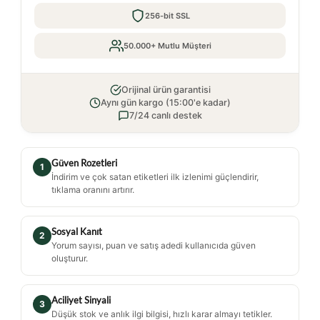
256-bit SSL
50.000+ Mutlu Müşteri
Orijinal ürün garantisi
Aynı gün kargo (15:00'e kadar)
7/24 canlı destek
Güven Rozetleri
1
İndirim ve çok satan etiketleri ilk izlenimi güçlendirir,
tıklama oranını artırır.
Sosyal Kanıt
2
Yorum sayısı, puan ve satış adedi kullanıcıda güven
oluşturur.
Aciliyet Sinyali
3
Düşük stok ve anlık ilgi bilgisi, hızlı karar almayı tetikler.