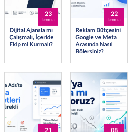
23
22
Temmuz
Temmuz
Dijital Ajansla mı
Reklam Bütçesini
Çalışmalı, İçeride
Google ve Meta
Ekip mi Kurmalı?
Arasında Nasıl
Bölersiniz?
21
08