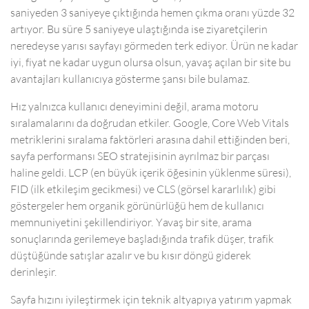
saniyeden 3 saniyeye çıktığında hemen çıkma oranı yüzde 32
artıyor. Bu süre 5 saniyeye ulaştığında ise ziyaretçilerin
neredeyse yarısı sayfayı görmeden terk ediyor. Ürün ne kadar
iyi, fiyat ne kadar uygun olursa olsun, yavaş açılan bir site bu
avantajları kullanıcıya gösterme şansı bile bulamaz.
Hız yalnızca kullanıcı deneyimini değil, arama motoru
sıralamalarını da doğrudan etkiler. Google, Core Web Vitals
metriklerini sıralama faktörleri arasına dahil ettiğinden beri,
sayfa performansı SEO stratejisinin ayrılmaz bir parçası
haline geldi. LCP (en büyük içerik öğesinin yüklenme süresi),
FID (ilk etkileşim gecikmesi) ve CLS (görsel kararlılık) gibi
göstergeler hem organik görünürlüğü hem de kullanıcı
memnuniyetini şekillendiriyor. Yavaş bir site, arama
sonuçlarında gerilemeye başladığında trafik düşer, trafik
düştüğünde satışlar azalır ve bu kısır döngü giderek
derinleşir.
Sayfa hızını iyileştirmek için teknik altyapıya yatırım yapmak