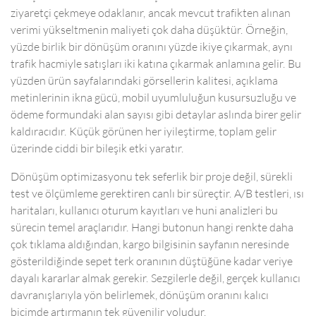
ziyaretçi çekmeye odaklanır, ancak mevcut trafikten alınan
verimi yükseltmenin maliyeti çok daha düşüktür. Örneğin,
yüzde birlik bir dönüşüm oranını yüzde ikiye çıkarmak, aynı
trafik hacmiyle satışları iki katına çıkarmak anlamına gelir. Bu
yüzden ürün sayfalarındaki görsellerin kalitesi, açıklama
metinlerinin ikna gücü, mobil uyumluluğun kusursuzluğu ve
ödeme formundaki alan sayısı gibi detaylar aslında birer gelir
kaldıracıdır. Küçük görünen her iyileştirme, toplam gelir
üzerinde ciddi bir bileşik etki yaratır.
Dönüşüm optimizasyonu tek seferlik bir proje değil, sürekli
test ve ölçümleme gerektiren canlı bir süreçtir. A/B testleri, ısı
haritaları, kullanıcı oturum kayıtları ve huni analizleri bu
sürecin temel araçlarıdır. Hangi butonun hangi renkte daha
çok tıklama aldığından, kargo bilgisinin sayfanın neresinde
gösterildiğinde sepet terk oranının düştüğüne kadar veriye
dayalı kararlar almak gerekir. Sezgilerle değil, gerçek kullanıcı
davranışlarıyla yön belirlemek, dönüşüm oranını kalıcı
biçimde artırmanın tek güvenilir yoludur.