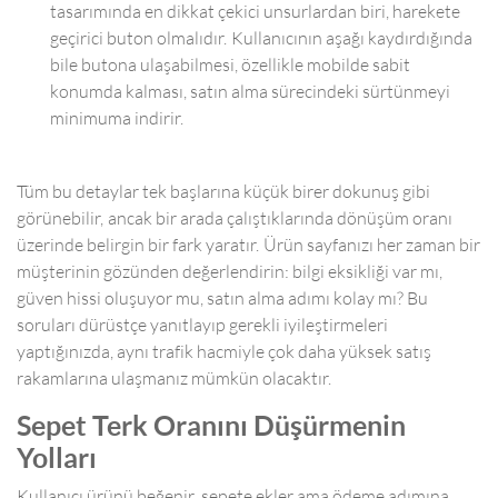
tasarımında en dikkat çekici unsurlardan biri, harekete
geçirici buton olmalıdır. Kullanıcının aşağı kaydırdığında
bile butona ulaşabilmesi, özellikle mobilde sabit
konumda kalması, satın alma sürecindeki sürtünmeyi
minimuma indirir.
Tüm bu detaylar tek başlarına küçük birer dokunuş gibi
görünebilir, ancak bir arada çalıştıklarında dönüşüm oranı
üzerinde belirgin bir fark yaratır. Ürün sayfanızı her zaman bir
müşterinin gözünden değerlendirin: bilgi eksikliği var mı,
güven hissi oluşuyor mu, satın alma adımı kolay mı? Bu
soruları dürüstçe yanıtlayıp gerekli iyileştirmeleri
yaptığınızda, aynı trafik hacmiyle çok daha yüksek satış
rakamlarına ulaşmanız mümkün olacaktır.
Sepet Terk Oranını Düşürmenin
Yolları
Kullanıcı ürünü beğenir, sepete ekler ama ödeme adımına