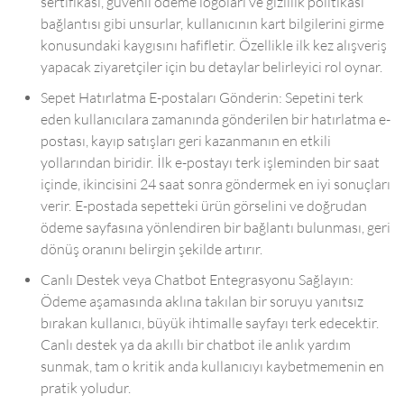
sertifikası, güvenli ödeme logoları ve gizlilik politikası
bağlantısı gibi unsurlar, kullanıcının kart bilgilerini girme
konusundaki kaygısını hafifletir. Özellikle ilk kez alışveriş
yapacak ziyaretçiler için bu detaylar belirleyici rol oynar.
Sepet Hatırlatma E-postaları Gönderin: Sepetini terk
eden kullanıcılara zamanında gönderilen bir hatırlatma e-
postası, kayıp satışları geri kazanmanın en etkili
yollarından biridir. İlk e-postayı terk işleminden bir saat
içinde, ikincisini 24 saat sonra göndermek en iyi sonuçları
verir. E-postada sepetteki ürün görselini ve doğrudan
ödeme sayfasına yönlendiren bir bağlantı bulunması, geri
dönüş oranını belirgin şekilde artırır.
Canlı Destek veya Chatbot Entegrasyonu Sağlayın:
Ödeme aşamasında aklına takılan bir soruyu yanıtsız
bırakan kullanıcı, büyük ihtimalle sayfayı terk edecektir.
Canlı destek ya da akıllı bir chatbot ile anlık yardım
sunmak, tam o kritik anda kullanıcıyı kaybetmemenin en
pratik yoludur.