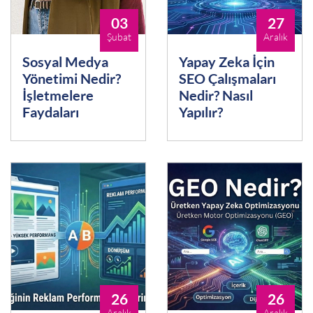
03
27
Şubat
Aralık
Sosyal Medya
Yapay Zeka İçin
Yönetimi Nedir?
SEO Çalışmaları
İşletmelere
Nedir? Nasıl
Faydaları
Yapılır?
26
26