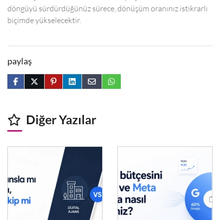
döngüyü sürdürdüğünüz sürece, dönüşüm oranınız istikrarlı
biçimde yükselecektir.
paylaş
Diğer Yazılar