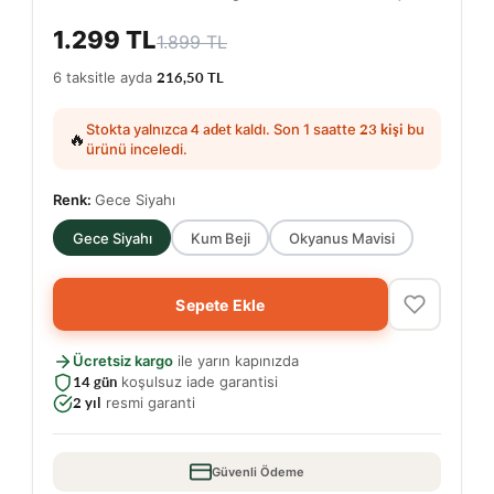
1.299 TL
1.899 TL
6 taksitle ayda
216,50 TL
Stokta yalnızca
4 adet
kaldı. Son 1 saatte
23 kişi
bu
🔥
ürünü inceledi.
Renk:
Gece Siyahı
Gece Siyahı
Kum Beji
Okyanus Mavisi
Sepete Ekle
Ücretsiz kargo
ile yarın kapınızda
14 gün
koşulsuz iade garantisi
2 yıl
resmi garanti
Güvenli Ödeme