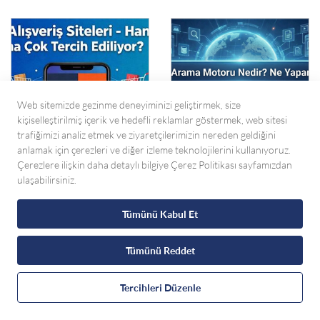
Web sitemizde gezinme deneyiminizi geliştirmek, size
kişiselleştirilmiş içerik ve hedefli reklamlar göstermek, web sitesi
trafiğimizi analiz etmek ve ziyaretçilerimizin nereden geldiğini
anlamak için çerezleri ve diğer izleme teknolojilerini kullanıyoruz.
09
09
Çerezlere ilişkin daha detaylı bilgiye Çerez Politikası sayfamızdan
Aralık
Aralık
ulaşabilirsiniz.
Online Satış
Arama Motoru
Siteleri - En Çok
Nedir? Ne İşe
Tümünü Kabul Et
Hangisi Tercih
Yarar?
Ediliyor?
Tümünü Reddet
WhatsApp ile Ulaşın
Tercihleri Düzenle