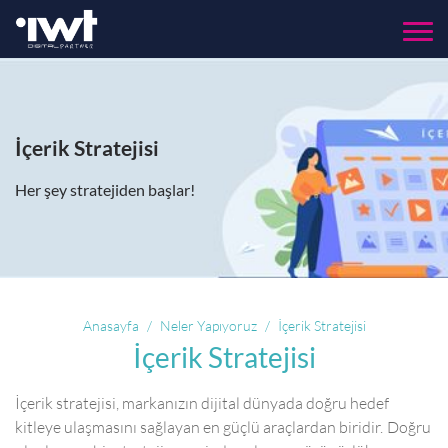
Menü
İçerik Stratejisi
Her şey stratejiden başlar!
Anasayfa
Neler Yapıyoruz
İçerik Stratejisi
İçerik Stratejisi
İçerik stratejisi, markanızın dijital dünyada doğru hedef
kitleye ulaşmasını sağlayan en güçlü araçlardan biridir. Doğru