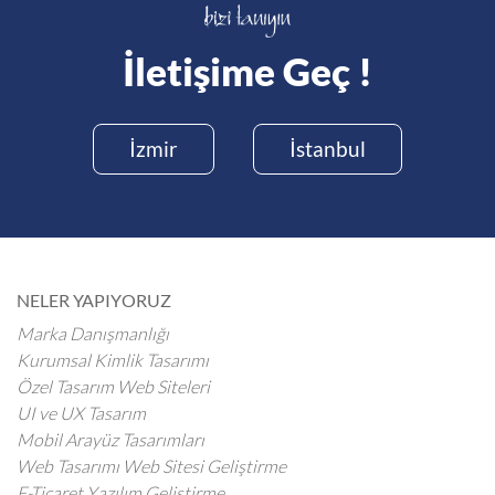
İletişime Geç !
İzmir
İstanbul
NELER YAPIYORUZ
Marka Danışmanlığı
Kurumsal Kimlik Tasarımı
Özel Tasarım Web Siteleri
UI ve UX Tasarım
Mobil Arayüz Tasarımları
Web Tasarımı Web Sitesi Geliştirme
E-Ticaret Yazılım Geliştirme