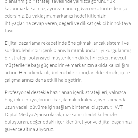
planlanmış bir strateji sayesinde yalnızca görünürlük
kazanmakla kalmaz, aynı zamanda güven ve otorite de inşa
edersiniz. Bu yaklaşım, markanızı hedef kitlenizin
ihtiyaçlarına cevap veren, değerli ve dikkat çekici bir noktaya
taşır.
Dijital pazarlama rekabetinde öne çıkmak, ancak sistemli ve
sürdürülebilir bir içerik planıyla mümkündür. İyi kurgulanmış
bir strateji, potansiyel müşterilerin dikkatini çeker, mevcut
müşterilerle bağı güçlendirir ve markanızın akılda kalıcılığını
artırır. Her adımda ölçümlenebilir sonuçlar elde etmek, içerik
çalışmalarınızı daha etkili hale getirir.
Profesyonel destekle hazırlanan içerik stratejileri, yalnızca
bugünkü ihtiyaçlarınızı karşılamakla kalmaz, aynı zamanda
uzun vadeli büyüme için sağlam bir temel oluşturur. IWT
Dijital Medya Ajansı olarak, markanızı hedef kitlenizle
buluşturan, değer odaklı içerikler üretiyor ve dijital başarınızı
güvence altına alıyoruz.