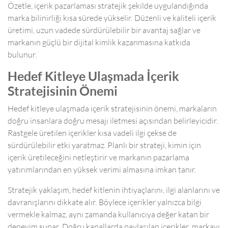
Özetle, içerik pazarlaması stratejik şekilde uygulandığında
marka bilinirliği kısa sürede yükselir. Düzenli ve kaliteli içerik
üretimi, uzun vadede sürdürülebilir bir avantaj sağlar ve
markanın güçlü bir dijital kimlik kazanmasına katkıda
bulunur.
Hedef Kitleye Ulaşmada İçerik
Stratejisinin Önemi
Hedef kitleye ulaşmada içerik stratejisinin önemi, markaların
doğru insanlara doğru mesajı iletmesi açısından belirleyicidir.
Rastgele üretilen içerikler kısa vadeli ilgi çekse de
sürdürülebilir etki yaratmaz. Planlı bir strateji, kimin için
içerik üretileceğini netleştirir ve markanın pazarlama
yatırımlarından en yüksek verimi almasına imkan tanır.
Stratejik yaklaşım, hedef kitlenin ihtiyaçlarını, ilgi alanlarını ve
davranışlarını dikkate alır. Böylece içerikler yalnızca bilgi
vermekle kalmaz, aynı zamanda kullanıcıya değer katan bir
deneyim sunar. Doğru kanallarda paylaşılan içerikler, markayı