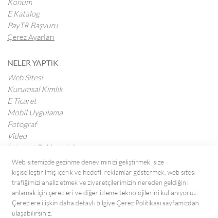
Konum
E Katalog
PayTR Başvuru
Çerez Ayarları
NELER YAPTIK
Web Sitesi
Kurumsal Kimlik
E Ticaret
Mobil Uygulama
Fotograf
Video
İnternet Reklamcılığı
Web sitemizde gezinme deneyiminizi geliştirmek, size
kişiselleştirilmiş içerik ve hedefli reklamlar göstermek, web sitesi
BLOG
trafiğimizi analiz etmek ve ziyaretçilerimizin nereden geldiğini
Tüm Yazılar
anlamak için çerezleri ve diğer izleme teknolojilerini kullanıyoruz.
Çerezlere ilişkin daha detaylı bilgiye Çerez Politikası sayfamızdan
ulaşabilirsiniz.