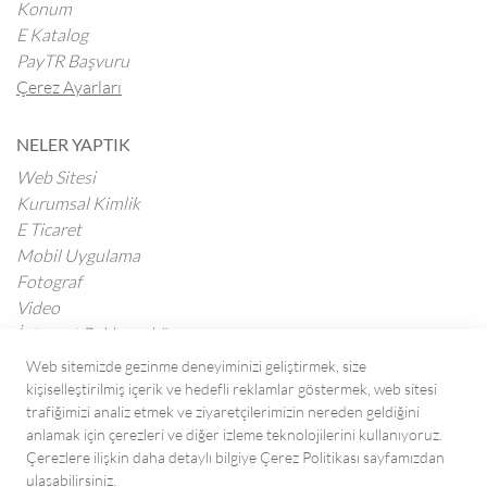
Konum
E Katalog
PayTR Başvuru
Çerez Ayarları
NELER YAPTIK
Web Sitesi
Kurumsal Kimlik
E Ticaret
Mobil Uygulama
Fotograf
Video
İnternet Reklamcılığı
Web sitemizde gezinme deneyiminizi geliştirmek, size
kişiselleştirilmiş içerik ve hedefli reklamlar göstermek, web sitesi
BLOG
trafiğimizi analiz etmek ve ziyaretçilerimizin nereden geldiğini
Tüm Yazılar
anlamak için çerezleri ve diğer izleme teknolojilerini kullanıyoruz.
Çerezlere ilişkin daha detaylı bilgiye Çerez Politikası sayfamızdan
ulaşabilirsiniz.