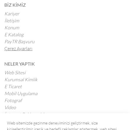
BİZ KİMİZ
Kariyer
İletişim
Konum
E Katalog
PayTR Başvuru
Çerez Ayarları
NELER YAPTIK
Web Sitesi
Kurumsal Kimlik
E Ticaret
Mobil Uygulama
Fotograf
Video
İnternet Reklamcılığı
Web sitemizde gezinme deneyiminizi geliştirmek, size
kişiselleştirilmiş içerik ve hedefli reklamlar göstermek, web sitesi
BLOG