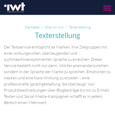
Menu
Startseite
Was wir tun
Texterstellung
Texterstellung
Der Textservice ermöglicht es Marken, ihre Zielgruppen mit
einer wirkungsvollen, überzeugenden und
suchmaschinenoptimierten Sprache zu erreichen. Dieser
Service besteht nicht nur darin, Wörter aneinanderzureihen,
sondern in der Sprache der Marke zu sprechen, Emotionen zu
wecken und eine klare Wirkung zu erzielen – eine
professionelle Sprachgestaltung, die überzeugt. Von
Produktbeschreibungen über Blogbeiträge bis hin zu E-Mail-
Texten und Social-Media-Kampagnen schafft er in jedem
Bereich einen Mehrwert.