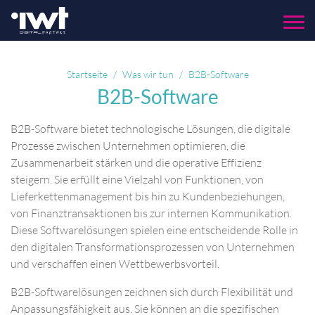
Menu
Startseite
Was wir tun
B2B-Software
B2B-Software
B2B-Software bietet technologische Lösungen, die digitale
Prozesse zwischen Unternehmen optimieren, die
Zusammenarbeit stärken und die operative Effizienz
steigern. Sie erfüllt eine Vielzahl von Funktionen, von
Lieferkettenmanagement bis hin zu Kundenbeziehungen,
von Finanztransaktionen bis zur internen Kommunikation.
Diese Softwarelösungen spielen eine entscheidende Rolle in
den digitalen Transformationsprozessen von Unternehmen
und verschaffen einen Wettbewerbsvorteil.​
B2B-Softwarelösungen zeichnen sich durch Flexibilität und
Anpassungsfähigkeit aus. Sie können an die spezifischen