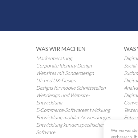
WAS WIR MACHEN
WAS 
Markenberatung
Digita
Corporate Identity Design
Socia
Websites mit Sonderdesign
Suchm
UI- und UX-Design
Digita
Designs für mobile Schnittstellen
Analy
Webdesign und Website-
Digita
Entwicklung
Conve
E-Commerce-Softwareentwicklung
Texter
Entwicklung mobiler Anwendungen
Foto- 
Entwicklung kundenspezifischer
Überse
Wir verwenden
Software
verbessern, Ih