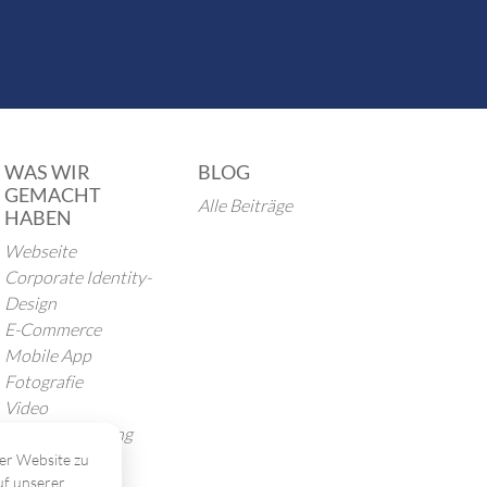
WAS WIR
BLOG
GEMACHT
Alle Beiträge
HABEN
Webseite
Corporate Identity-
Design
E-Commerce
Mobile App
Fotografie
Video
Internetwerbung
er Website zu
uf unserer