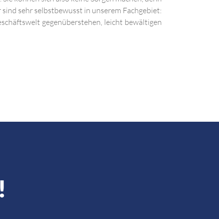
r sind sehr selbstbewusst in unserem Fachgebiet:
eschäftswelt gegenüberstehen, leicht bewältigen
!