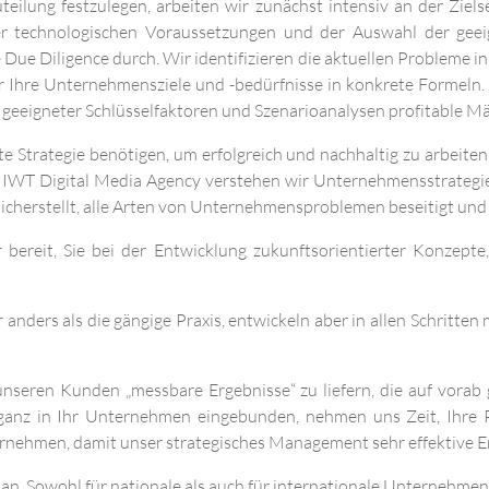
ilung festzulegen, arbeiten wir zunächst intensiv an der Ziel
r technologischen Voraussetzungen und der Auswahl der geeign
 Due Diligence durch. Wir identifizieren die aktuellen Probleme 
 Ihre Unternehmensziele und -bedürfnisse in konkrete Formeln
eeigneter Schlüsselfaktoren und Szenarioanalysen profitable Märk
te Strategie benötigen, um erfolgreich und nachhaltig zu arbeite
 IWT Digital Media Agency verstehen wir Unternehmensstrategie
cherstellt, alle Arten von Unternehmensproblemen beseitigt und 
bereit, Sie bei der Entwicklung zukunftsorientierter Konzept
nders als die gängige Praxis, entwickeln aber in allen Schritten
 unseren Kunden „messbare Ergebnisse“ zu liefern, die auf vora
d ganz in Ihr Unternehmen eingebunden, nehmen uns Zeit, Ihre 
rnehmen, damit unser strategisches Management sehr effektive Erg
an. Sowohl für nationale als auch für internationale Unternehmen