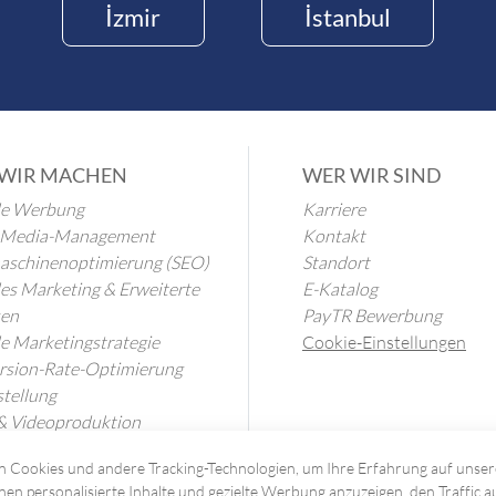
İzmir
İstanbul
WIR MACHEN
WER WIR SIND
le Werbung
Karriere
l-Media-Management
Kontakt
aschinenoptimierung (SEO)
Standort
les Marketing & Erweiterte
E-Katalog
sen
PayTR Bewerbung
le Marketingstrategie
Cookie-Einstellungen
rsion-Rate-Optimierung
stellung
& Videoproduktion
tzungsdienstleistungen
 Cookies und andere Tracking-Technologien, um Ihre Erfahrung auf unser
nen personalisierte Inhalte und gezielte Werbung anzuzeigen, den Traffic a