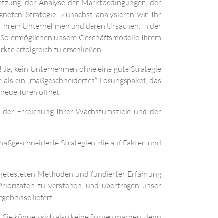
setzung, der Analyse der Marktbedingungen, der
eten Strategie. Zunächst analysieren wir Ihr
in Ihrem Unternehmen und deren Ursachen. In der
. So ermöglichen unsere Geschäftsmodelle Ihrem
te erfolgreich zu erschließen.
n! Ja, kein Unternehmen ohne eine gute Strategie
 als ein „maßgeschneidertes“ Lösungspaket, das
neue Türen öffnet.
e, der Erreichung Ihrer Wachstumsziele und der
 maßgeschneiderte Strategien, die auf Fakten und
b getesteten Methoden und fundierter Erfahrung
Prioritäten zu verstehen, und übertragen unser
ebnisse liefert.
. Sie können sich also keine Sorgen machen, denn